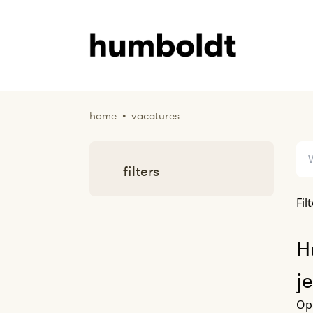
home
•
vacatures
filters
Fil
H
j
Op