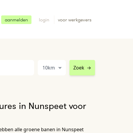
aanmelden
login
voor werkgevers
Zoek
→
ures in Nunspeet voor
ebben alle groene banen in Nunspeet