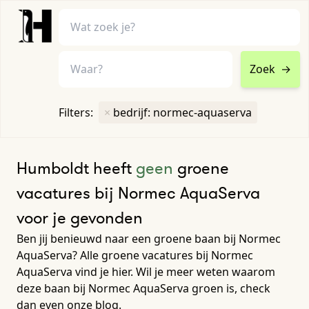
Zoek
→
home
•
vacatures
Filters:
×
bedrijf: normec-aquaserva
Toon filters ↓
Humboldt heeft
geen
groene
vacatures bij Normec AquaServa
voor je gevonden
Ben jij benieuwd naar een groene baan bij Normec
AquaServa? Alle groene vacatures bij Normec
AquaServa vind je hier. Wil je meer weten waarom
deze baan bij Normec AquaServa groen is, check
dan even onze blog.