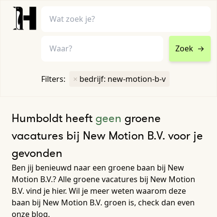
Zoek
→
home
•
vacatures
Filters:
×
bedrijf: new-motion-b-v
Toon filters ↓
Humboldt heeft
geen
groene
vacatures bij New Motion B.V. voor je
gevonden
Ben jij benieuwd naar een groene baan bij New
Motion B.V.? Alle groene vacatures bij New Motion
B.V. vind je hier. Wil je meer weten waarom deze
baan bij New Motion B.V. groen is, check dan even
onze blog.