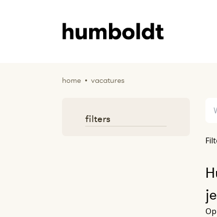
home
•
vacatures
filters
Fil
H
j
Op