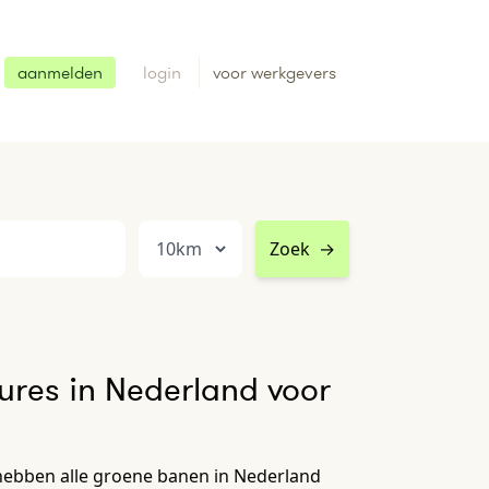
aanmelden
login
voor werkgevers
Zoek
→
res in Nederland voor
hebben alle groene banen in Nederland