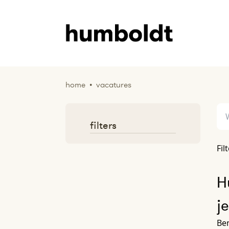
home
•
vacatures
filters
Fil
H
j
Ben