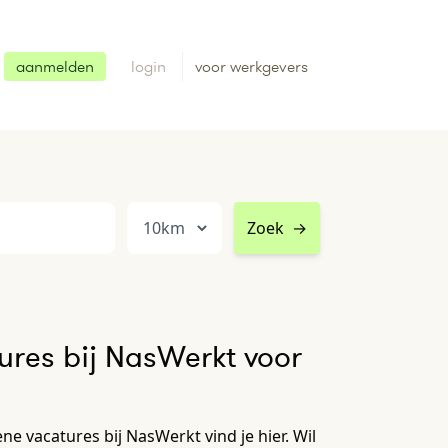
aanmelden
login
voor werkgevers
Zoek
→
res bij NasWerkt voor
e vacatures bij NasWerkt vind je hier. Wil