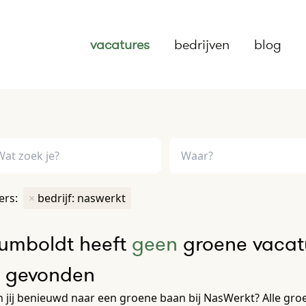
vacatures
bedrijven
blog
ters:
×
bedrijf: naswerkt
umboldt heeft
geen
groene vacatu
e gevonden
 jij benieuwd naar een groene baan bij NasWerkt? Alle groen