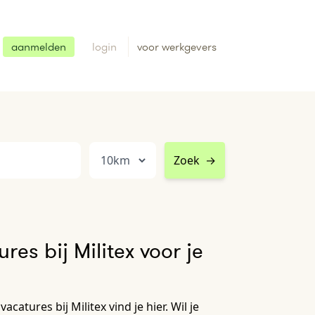
aanmelden
login
voor werkgevers
Zoek
→
es bij Militex voor je
catures bij Militex vind je hier. Wil je