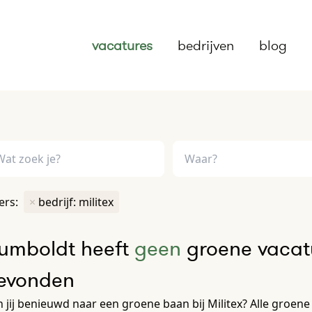
vacatures
bedrijven
blog
ters:
×
bedrijf: militex
umboldt heeft
geen
groene vacatur
evonden
 jij benieuwd naar een groene baan bij Militex? Alle groene va