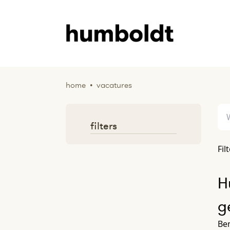
home
•
vacatures
filters
Fil
H
g
Ben