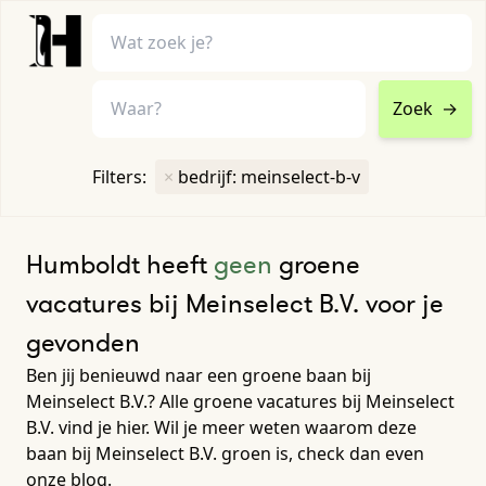
Zoek
→
home
•
vacatures
Filters:
×
bedrijf: meinselect-b-v
Toon filters ↓
Humboldt heeft
geen
groene
vacatures bij Meinselect B.V. voor je
gevonden
Ben jij benieuwd naar een groene baan bij
Meinselect B.V.? Alle groene vacatures bij Meinselect
B.V. vind je hier. Wil je meer weten waarom deze
baan bij Meinselect B.V. groen is, check dan even
onze blog.