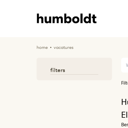
home
•
vacatures
filters
Fil
H
E
Ben