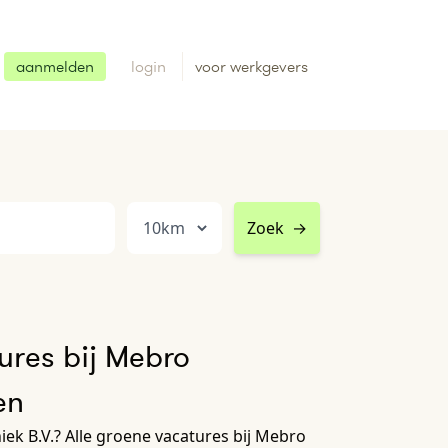
aanmelden
login
voor werkgevers
Zoek
→
ures bij Mebro
en
ek B.V.? Alle groene vacatures bij Mebro