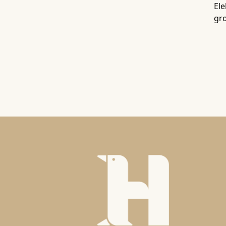
Ele
gro