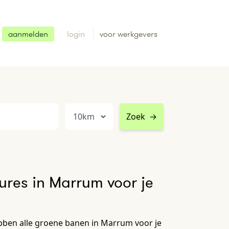
aanmelden
login
voor werkgevers
Zoek
→
res in Marrum voor je
ben alle groene banen in Marrum voor je