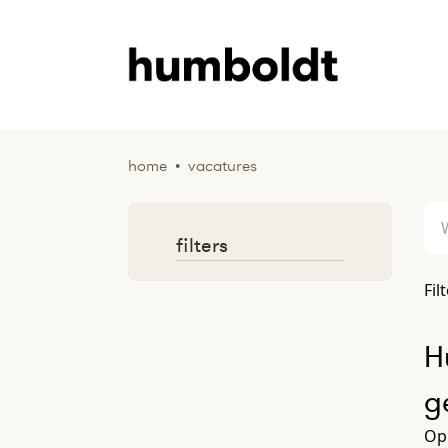
home
•
vacatures
filters
Fil
H
g
Op