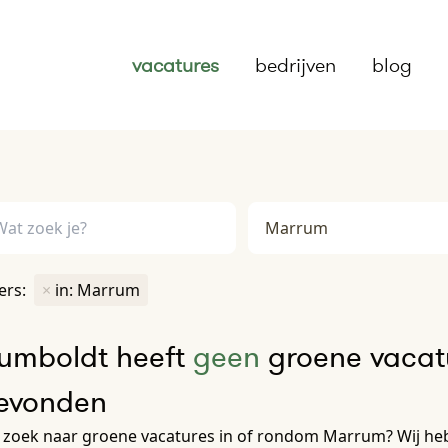
vacatures
bedrijven
blog
ters:
×
in: Marrum
umboldt heeft
geen
groene vacatu
evonden
 zoek naar groene vacatures in of rondom Marrum? Wij heb