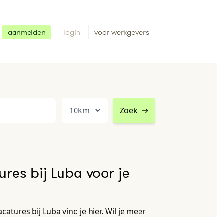
aanmelden
login
voor werkgevers
Zoek
→
res bij Luba voor je
atures bij Luba vind je hier. Wil je meer