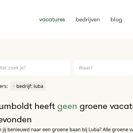
vacatures
bedrijven
blog
ters:
×
bedrijf: luba
umboldt heeft
geen
groene vacatu
evonden
 jij benieuwd naar een groene baan bij Luba? Alle groene vac