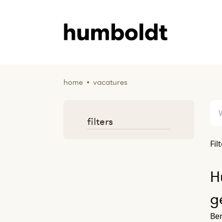
home
•
vacatures
filters
Fil
H
g
Ben