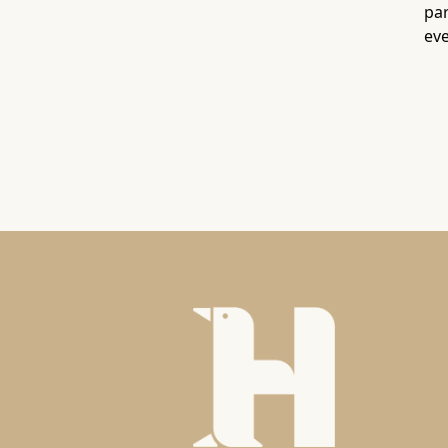
par
eve