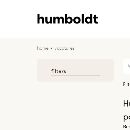
home
•
vacatures
filters
Fil
H
p
Ben