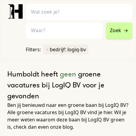
Zoek
→
home
•
vacatures
Filters:
×
bedrijf: logiq-bv
Toon filters ↓
Humboldt heeft
geen
groene
vacatures bij LogIQ BV voor je
gevonden
Ben jij benieuwd naar een groene baan bij LogIQ BV?
Alle groene vacatures bij LogIQ BV vind je hier. Wil je
meer weten waarom deze baan bij LogIQ BV groen
is, check dan even onze blog.