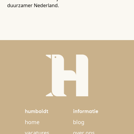
duurzamer Nederland.
humboldt
informatie
home
blog
vacatures
over ons