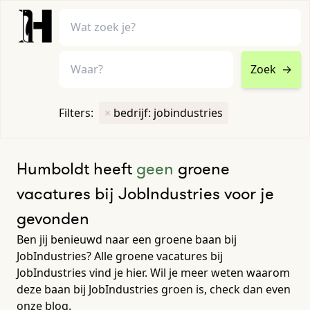
Zoek
→
home
•
vacatures
Filters:
×
bedrijf: jobindustries
Toon filters ↓
Humboldt heeft
geen
groene
vacatures bij JobIndustries voor je
gevonden
Ben jij benieuwd naar een groene baan bij
JobIndustries? Alle groene vacatures bij
JobIndustries vind je hier. Wil je meer weten waarom
deze baan bij JobIndustries groen is, check dan even
onze blog.