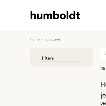
home
•
vacatures
filters
Fil
H
j
Ben