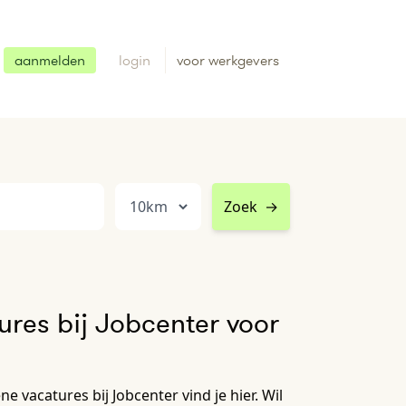
aanmelden
login
voor werkgevers
Zoek
→
res bij Jobcenter voor
e vacatures bij Jobcenter vind je hier. Wil