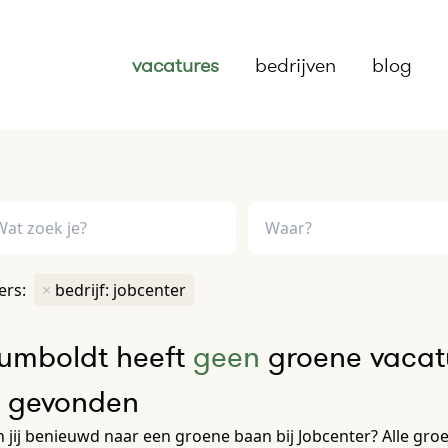
vacatures
bedrijven
blog
ters:
×
bedrijf: jobcenter
umboldt heeft
geen
groene vacatu
e gevonden
 jij benieuwd naar een groene baan bij Jobcenter? Alle groen