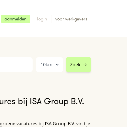
aanmelden
login
voor werkgevers
Zoek
→
res bij ISA Group B.V.
groene vacatures bij ISA Group B.V. vind je