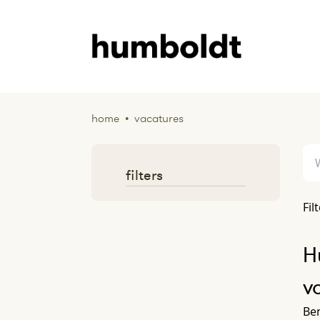
home
•
vacatures
filters
Fil
H
v
Ben