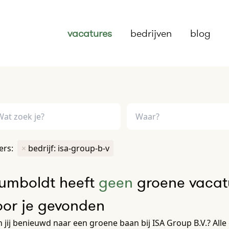
vacatures
bedrijven
blog
ters:
×
bedrijf: isa-group-b-v
umboldt heeft
geen
groene vacatu
oor je gevonden
 jij benieuwd naar een groene baan bij ISA Group B.V.? Alle 