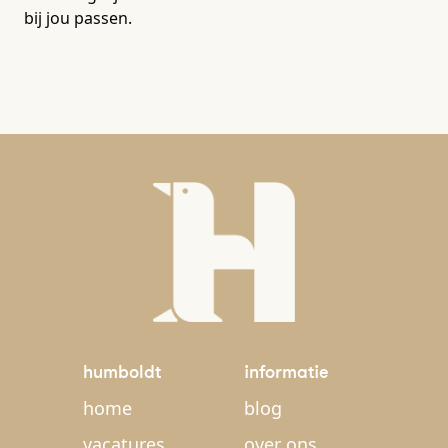
bij jou passen.
humboldt
informatie
home
blog
vacatures
over ons