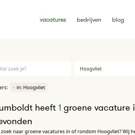
vacatures
bedrijven
blog
ters:
×
in: Hoogvliet
umboldt heeft
1
groene vacature i
evonden
zoek naar groene vacatures in of rondom Hoogvliet? Wij h