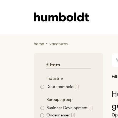
home
•
vacatures
filters
Fil
Industrie
Duurzaamheid
(1)
H
Beroepsgroep
g
Business Development
(1)
Op 
Ondernemer
(1)