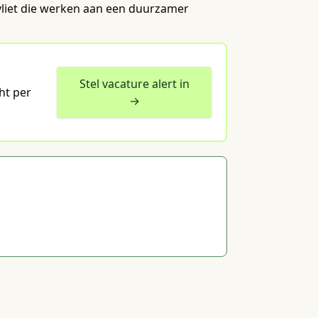
gvliet die werken aan een duurzamer
Stel vacature alert in
ht per
→