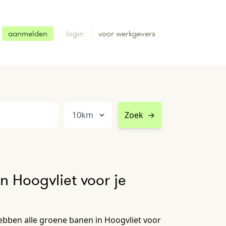
aanmelden
login
voor werkgevers
Zoek
→
n Hoogvliet voor je
ebben alle groene banen in Hoogvliet voor