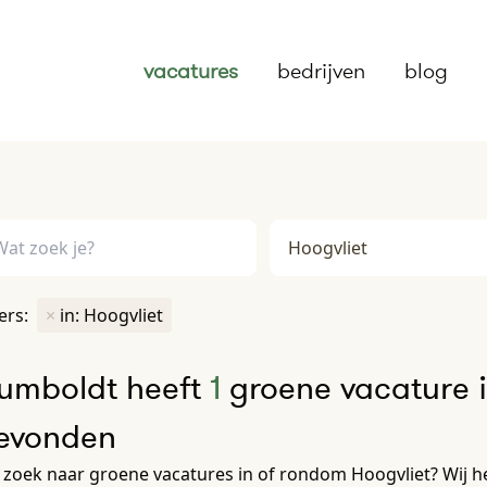
vacatures
bedrijven
blog
ters:
×
in: Hoogvliet
umboldt heeft
1
groene vacature i
evonden
zoek naar groene vacatures in of rondom Hoogvliet? Wij h