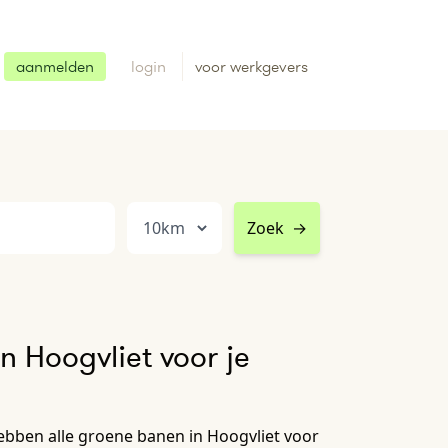
aanmelden
login
voor werkgevers
Zoek
→
n Hoogvliet voor je
ebben alle groene banen in Hoogvliet voor