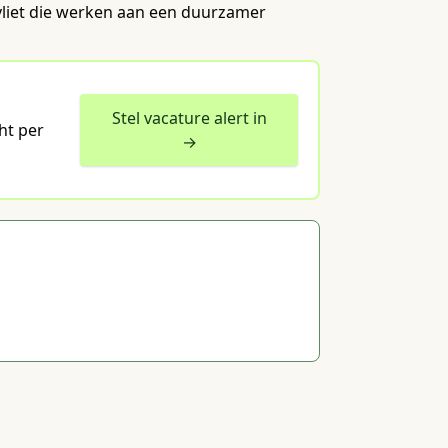
gvliet die werken aan een duurzamer
Stel vacature alert in
ht per
→