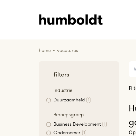
home
•
vacatures
filters
Fil
Industrie
Duurzaamheid
(1)
H
Beroepsgroep
g
Business Development
(1)
Op 
Ondernemer
(1)