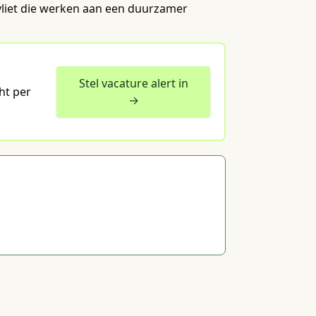
gvliet die werken aan een duurzamer
Stel vacature alert in
ht per
→