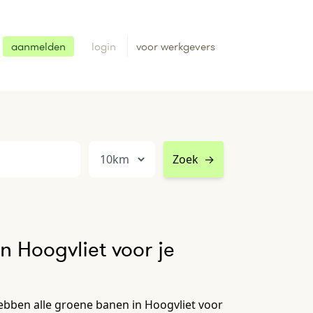
aanmelden
login
voor werkgevers
Zoek
→
n Hoogvliet voor je
ebben alle groene banen in Hoogvliet voor