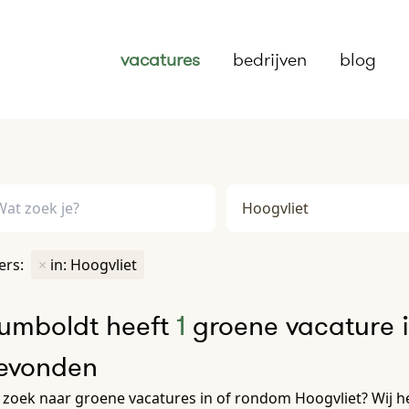
vacatures
bedrijven
blog
ters:
×
in: Hoogvliet
umboldt heeft
1
groene vacature i
evonden
zoek naar groene vacatures in of rondom Hoogvliet? Wij h