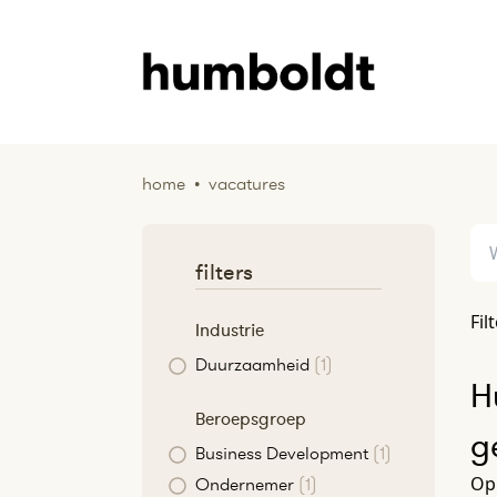
home
•
vacatures
filters
Fil
Industrie
Duurzaamheid
(1)
H
Beroepsgroep
g
Business Development
(1)
Op 
Ondernemer
(1)