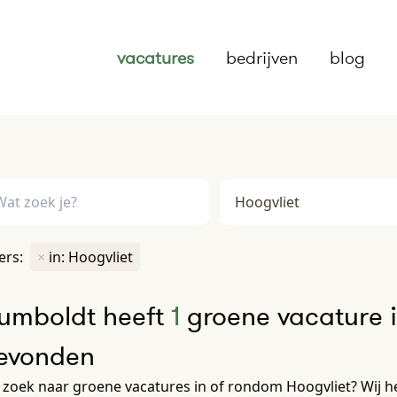
vacatures
bedrijven
blog
ters:
×
in: Hoogvliet
umboldt heeft
1
groene vacature i
evonden
zoek naar groene vacatures in of rondom Hoogvliet? Wij h