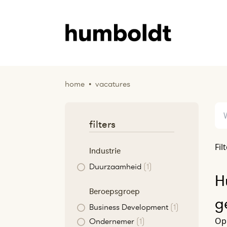
home
•
vacatures
filters
Fil
Industrie
Duurzaamheid
(1)
H
Beroepsgroep
g
Business Development
(1)
Op 
Ondernemer
(1)