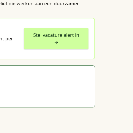
gvliet die werken aan een duurzamer
Stel vacature alert in
ht per
→