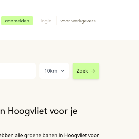
aanmelden
login
voor werkgevers
Zoek
→
n Hoogvliet voor je
ebben alle groene banen in Hoogvliet voor