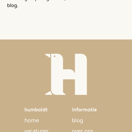
blog.
humboldt
informatie
home
blog
vacatures
over ons