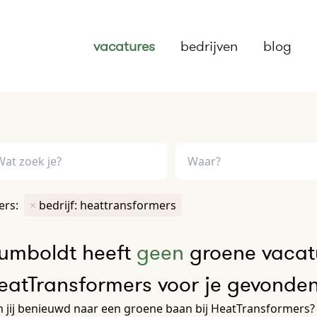
vacatures
bedrijven
blog
ters:
×
bedrijf: heattransformers
umboldt heeft
geen
groene vacatu
eatTransformers voor je gevonde
 jij benieuwd naar een groene baan bij HeatTransformers? 