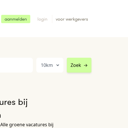
aanmelden
login
voor werkgevers
Zoek
→
res bij
n
Alle groene vacatures bij