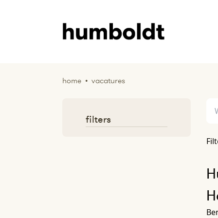
home
•
vacatures
filters
Fil
H
H
Ben