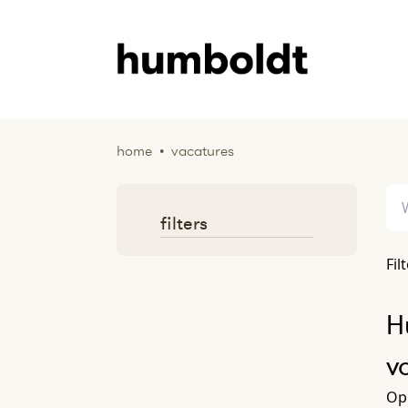
home
•
vacatures
filters
Fil
H
v
Op