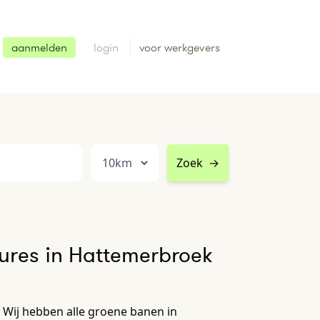
aanmelden
login
voor werkgevers
Zoek
→
ures in Hattemerbroek
Wij hebben alle groene banen in