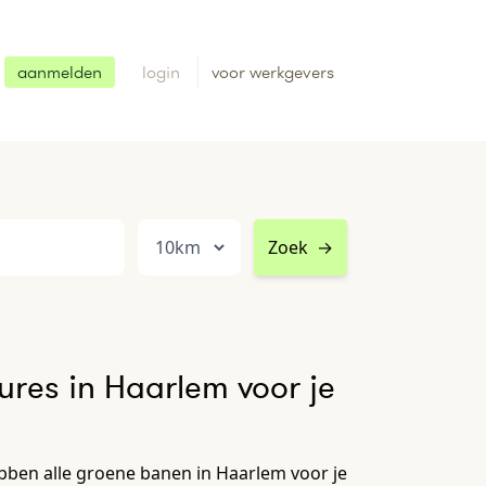
aanmelden
login
voor werkgevers
Zoek
→
res in Haarlem voor je
bben alle groene banen in Haarlem voor je