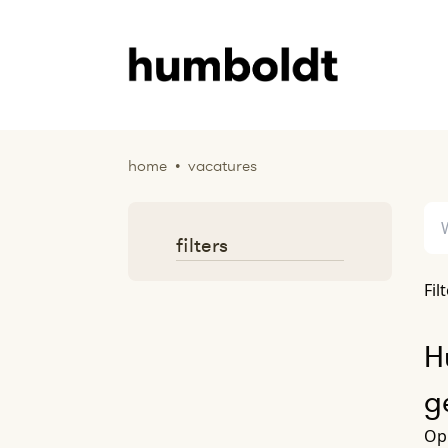
home
•
vacatures
filters
Fil
H
g
Op 