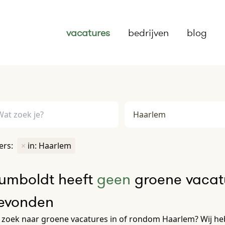
vacatures
bedrijven
blog
ters:
×
in: Haarlem
umboldt heeft
geen
groene vacatu
evonden
zoek naar groene vacatures in of rondom Haarlem? Wij he