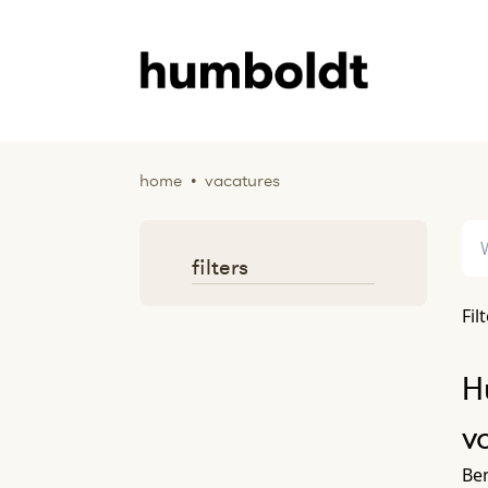
home
•
vacatures
filters
Fil
H
v
Ben