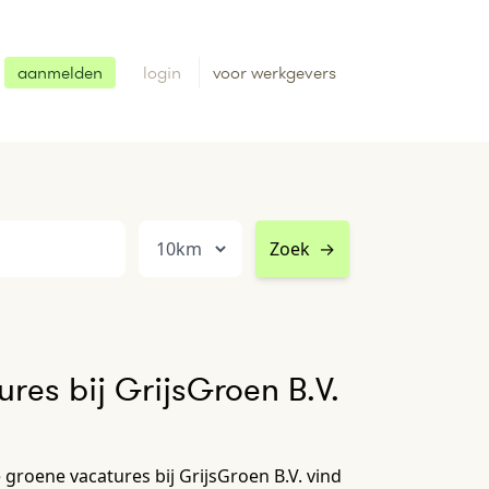
aanmelden
login
voor werkgevers
Zoek
→
res bij GrijsGroen B.V.
 groene vacatures bij GrijsGroen B.V. vind