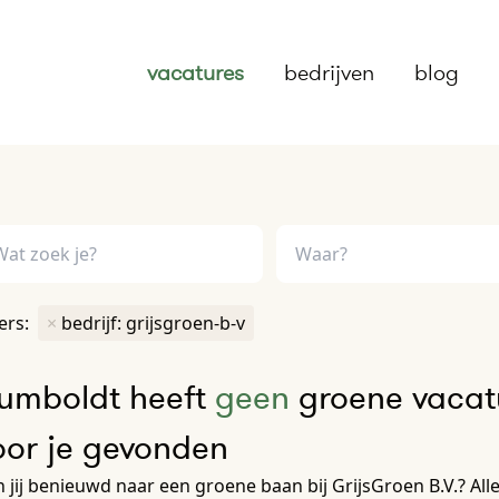
vacatures
bedrijven
blog
ters:
×
bedrijf: grijsgroen-b-v
umboldt heeft
geen
groene vacatu
oor je gevonden
 jij benieuwd naar een groene baan bij GrijsGroen B.V.? Alle