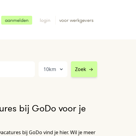
aanmelden
login
voor werkgevers
Zoek
→
res bij GoDo voor je
catures bij GoDo vind je hier. Wil je meer