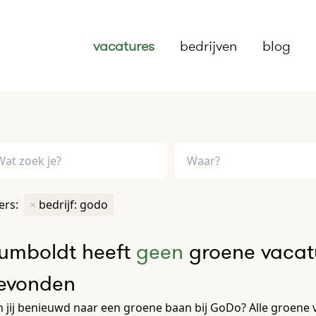
vacatures
bedrijven
blog
ters:
×
bedrijf: godo
umboldt heeft
geen
groene vacatu
evonden
 jij benieuwd naar een groene baan bij GoDo? Alle groene va