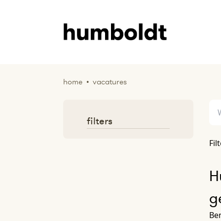
home
•
vacatures
filters
Fil
H
g
Ben