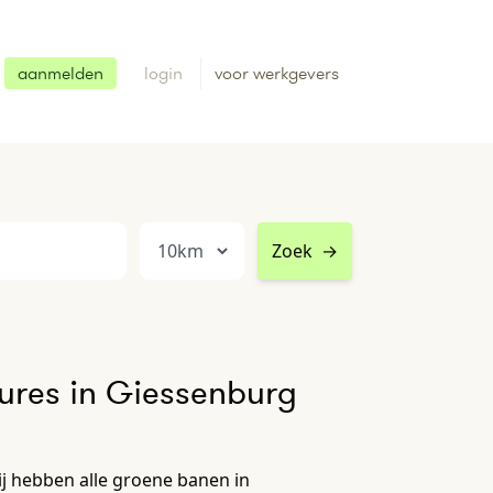
aanmelden
login
voor werkgevers
Zoek
→
ures in Giessenburg
j hebben alle groene banen in