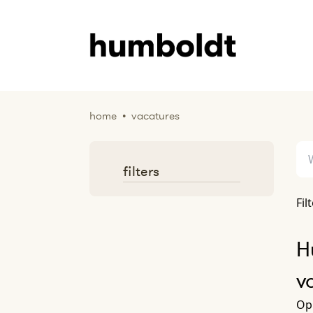
home
•
vacatures
filters
Fil
H
v
Op