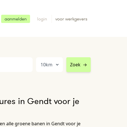
aanmelden
login
voor werkgevers
Zoek
→
res in Gendt voor je
n alle groene banen in Gendt voor je