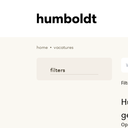
home
•
vacatures
filters
Fil
H
g
Op 