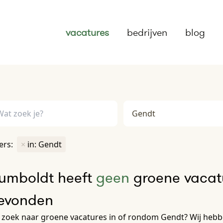
vacatures
bedrijven
blog
ters:
×
in: Gendt
umboldt heeft
geen
groene vacatu
evonden
zoek naar groene vacatures in of rondom Gendt? Wij hebbe