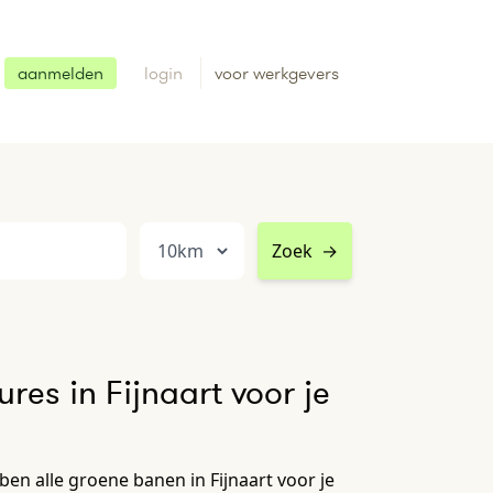
aanmelden
login
voor werkgevers
Zoek
→
res in Fijnaart voor je
en alle groene banen in Fijnaart voor je