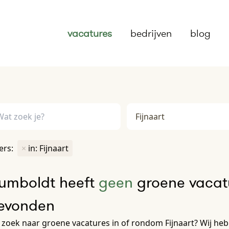
vacatures
bedrijven
blog
ters:
×
in: Fijnaart
umboldt heeft
geen
groene vacatu
evonden
zoek naar groene vacatures in of rondom Fijnaart? Wij hebb