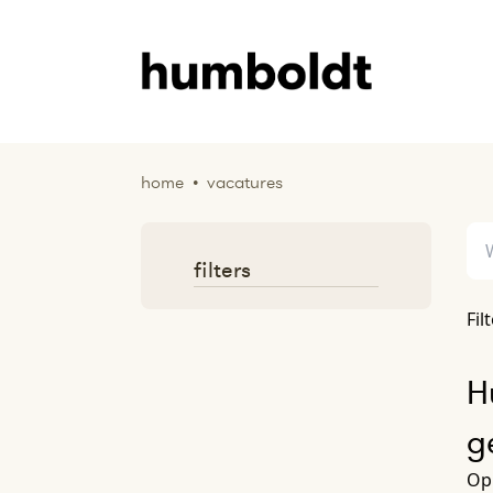
home
•
vacatures
filters
Fil
H
g
Op 