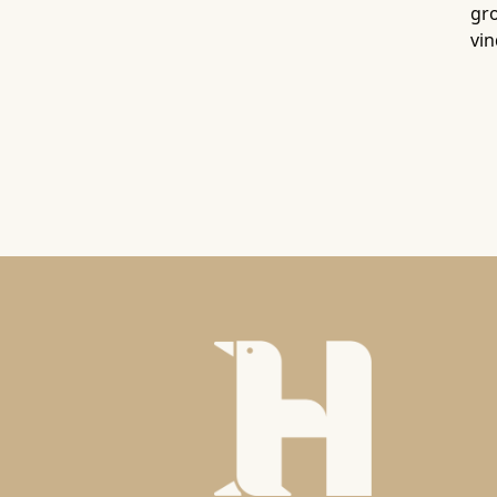
gro
vin