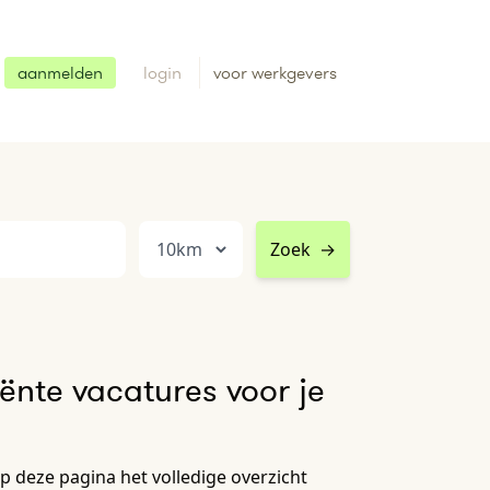
aanmelden
login
voor werkgevers
Zoek
→
iënte vacatures voor je
op deze pagina het volledige overzicht