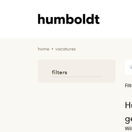
home
•
vacatures
filters
Fil
H
g
Wil