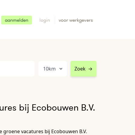
aanmelden
login
voor werkgevers
Zoek
→
res bij Ecobouwen B.V.
le groene vacatures bij Ecobouwen B.V.