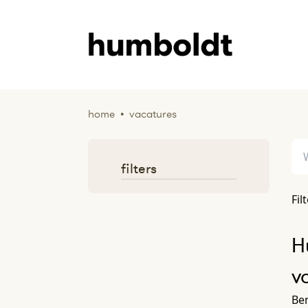
home
•
vacatures
filters
Fil
H
v
Ben