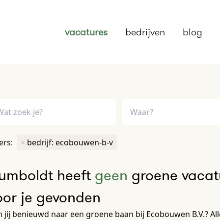
vacatures
bedrijven
blog
ters:
×
bedrijf: ecobouwen-b-v
umboldt heeft
geen
groene vacatu
oor je gevonden
 jij benieuwd naar een groene baan bij Ecobouwen B.V.? Al