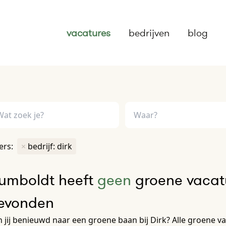
vacatures
bedrijven
blog
ters:
×
bedrijf: dirk
umboldt heeft
geen
groene vacatu
evonden
 jij benieuwd naar een groene baan bij Dirk? Alle groene vaca