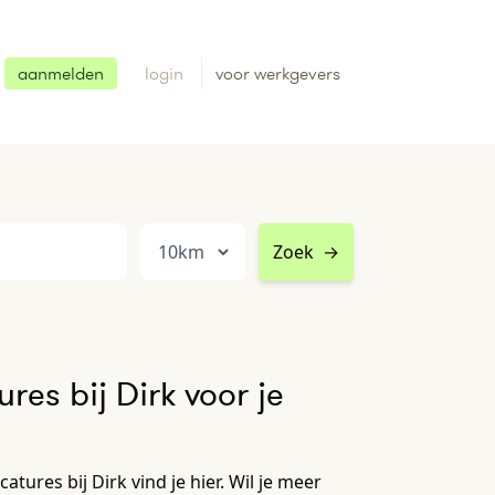
aanmelden
login
voor werkgevers
Zoek
→
res bij Dirk voor je
tures bij Dirk vind je hier. Wil je meer