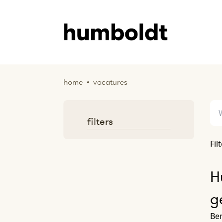
home
•
vacatures
filters
Fil
H
g
Ben