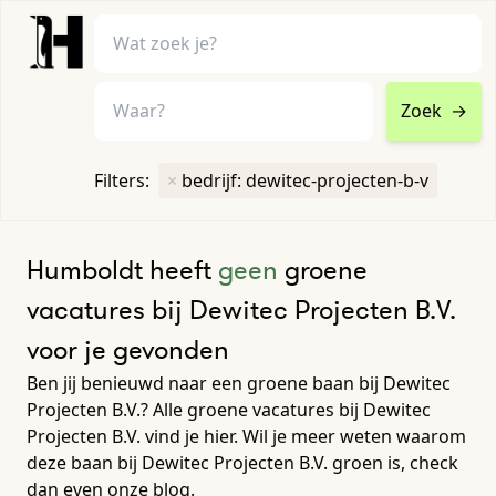
Zoek
→
home
•
vacatures
Filters:
×
bedrijf: dewitec-projecten-b-v
Toon filters ↓
Humboldt heeft
geen
groene
vacatures bij Dewitec Projecten B.V.
voor je gevonden
Ben jij benieuwd naar een groene baan bij Dewitec
Projecten B.V.? Alle groene vacatures bij Dewitec
Projecten B.V. vind je hier. Wil je meer weten waarom
deze baan bij Dewitec Projecten B.V. groen is, check
dan even onze blog.