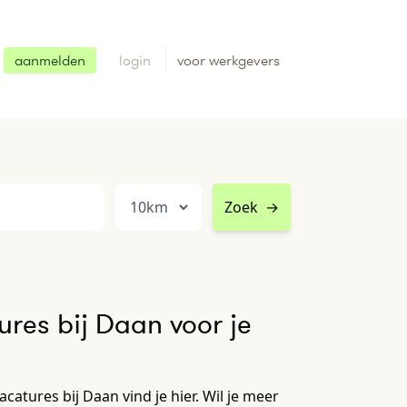
aanmelden
login
voor werkgevers
Zoek
→
res bij Daan voor je
atures bij Daan vind je hier. Wil je meer