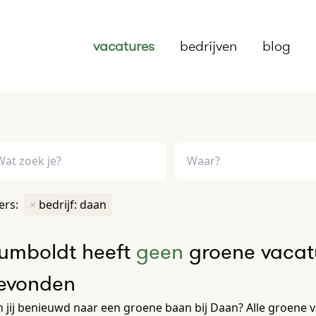
vacatures
bedrijven
blog
ters:
×
bedrijf: daan
umboldt heeft
geen
groene vacatu
evonden
 jij benieuwd naar een groene baan bij Daan? Alle groene vac