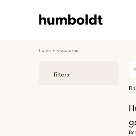
home
•
vacatures
filters
Fil
H
g
Ben