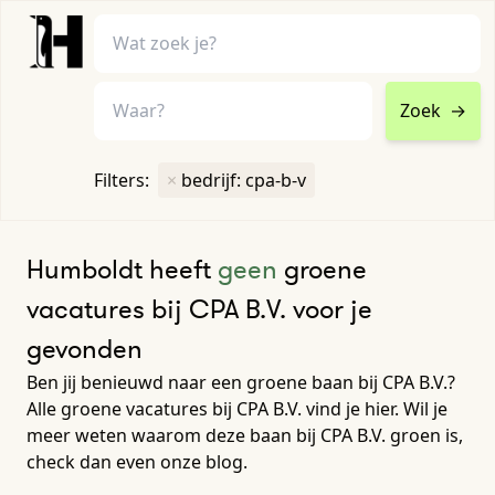
Zoek
→
home
•
vacatures
Filters:
×
bedrijf: cpa-b-v
Toon filters ↓
Humboldt heeft
geen
groene
vacatures bij CPA B.V. voor je
gevonden
Ben jij benieuwd naar een groene baan bij CPA B.V.?
Alle groene vacatures bij CPA B.V. vind je hier. Wil je
meer weten waarom deze baan bij CPA B.V. groen is,
check dan even onze blog.