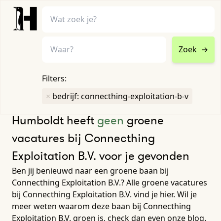
Zoek
→
home
•
vacatures
Filters:
Toon filters ↓
×
bedrijf: connecthing-exploitation-b-v
Humboldt heeft
geen
groene
vacatures bij Connecthing
Exploitation B.V. voor je gevonden
Ben jij benieuwd naar een groene baan bij
Connecthing Exploitation B.V.? Alle groene vacatures
bij Connecthing Exploitation B.V. vind je hier. Wil je
meer weten waarom deze baan bij Connecthing
Exploitation B.V. groen is, check dan even onze blog.