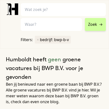
Zoek
→
home
•
vacatures
Filters:
×
bedrijf: bwp-b-v
Toon filters ↓
Humboldt heeft
geen
groene
vacatures bij BWP B.V. voor je
gevonden
Ben jij benieuwd naar een groene baan bij BWP B.V.?
Alle groene vacatures bij BWP B.V. vind je hier. Wil je
meer weten waarom deze baan bij BWP B.V. groen
is, check dan even onze blog.