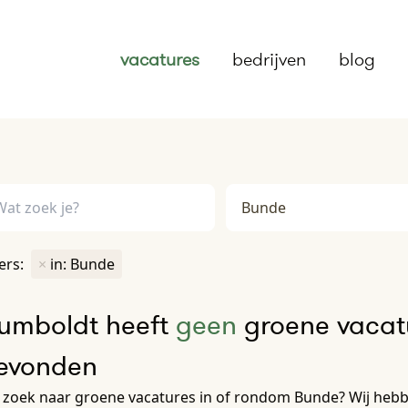
vacatures
bedrijven
blog
ters:
×
in: Bunde
umboldt heeft
geen
groene vacatu
evonden
zoek naar groene vacatures in of rondom Bunde? Wij hebbe