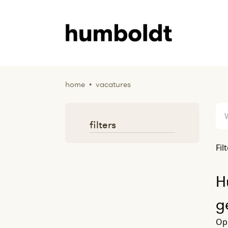
home
•
vacatures
filters
Fil
H
g
Op 