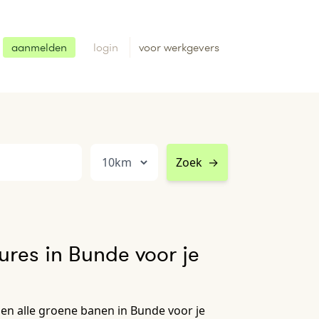
aanmelden
login
voor werkgevers
Zoek
→
res in Bunde voor je
n alle groene banen in Bunde voor je