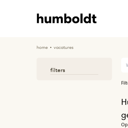
home
•
vacatures
filters
Fil
H
g
Op 