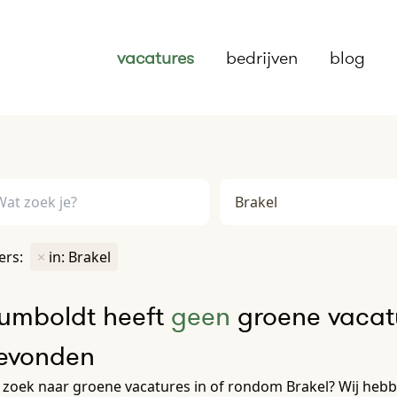
vacatures
bedrijven
blog
ters:
×
in: Brakel
umboldt heeft
geen
groene vacatu
evonden
zoek naar groene vacatures in of rondom Brakel? Wij hebbe