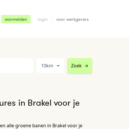
aanmelden
login
voor werkgevers
Zoek
→
res in Brakel voor je
n alle groene banen in Brakel voor je