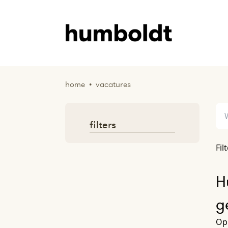
home
•
vacatures
filters
Fil
H
g
Op 