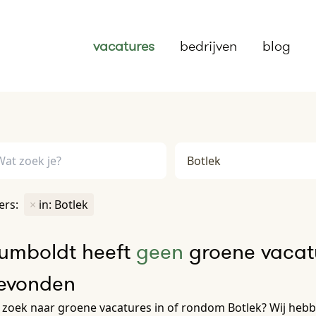
vacatures
bedrijven
blog
ters:
×
in: Botlek
umboldt heeft
geen
groene vacatu
evonden
zoek naar groene vacatures in of rondom Botlek? Wij hebbe