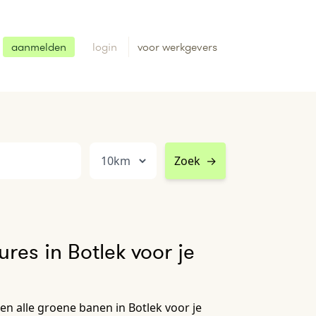
aanmelden
login
voor werkgevers
Zoek
→
res in Botlek voor je
n alle groene banen in Botlek voor je