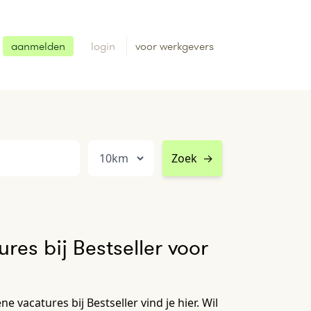
aanmelden
login
voor werkgevers
Zoek
→
res bij Bestseller voor
e vacatures bij Bestseller vind je hier. Wil