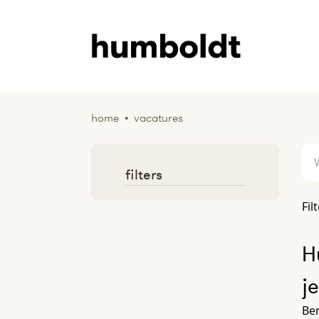
home
•
vacatures
filters
Fil
H
j
Ben