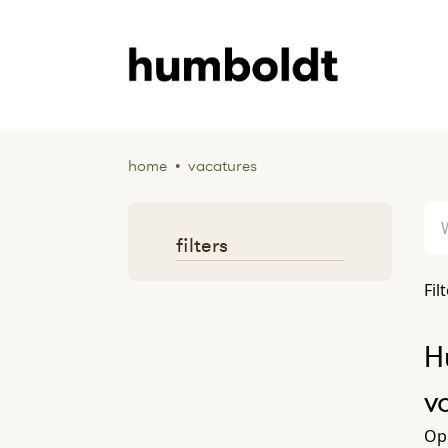
home
•
vacatures
filters
Fil
H
v
Op