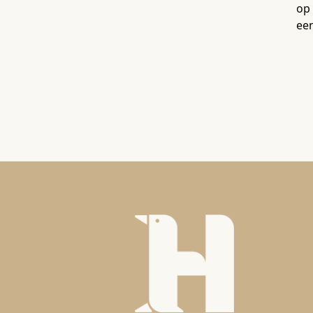
op 
ee