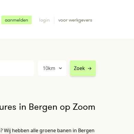
aanmelden
login
voor werkgevers
Zoek
→
ures in Bergen op Zoom
 Wij hebben alle groene banen in Bergen