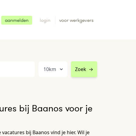
aanmelden
login
voor werkgevers
Zoek
→
res bij Baanos voor je
acatures bij Baanos vind je hier. Wil je