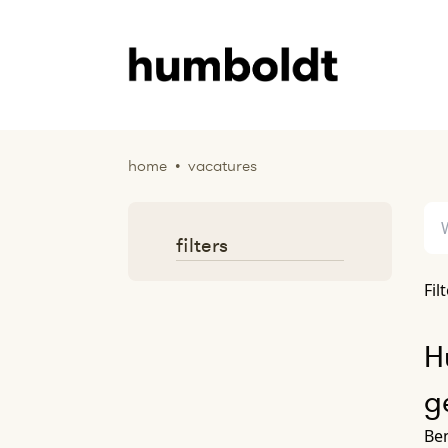
home
•
vacatures
filters
Fil
H
g
Ben