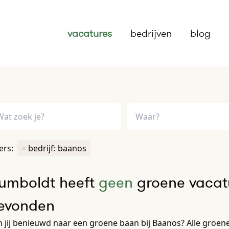
vacatures
bedrijven
blog
ters:
×
bedrijf: baanos
umboldt heeft
geen
groene vacatu
evonden
 jij benieuwd naar een groene baan bij Baanos? Alle groene v