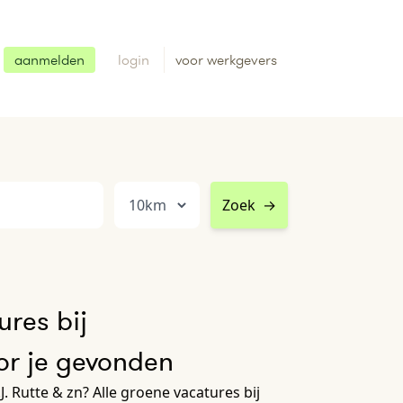
aanmelden
login
voor werkgevers
Zoek
→
res bij
oor je gevonden
. Rutte & zn? Alle groene vacatures bij