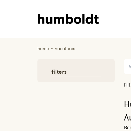
home
•
vacatures
filters
Fil
H
A
Ben