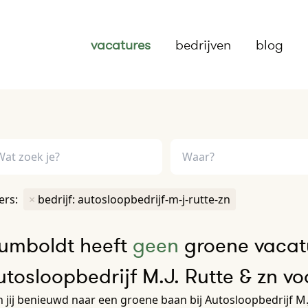
vacatures
bedrijven
blog
ters:
×
bedrijf: autosloopbedrijf-m-j-rutte-zn
umboldt heeft
geen
groene vacatu
utosloopbedrijf M.J. Rutte & zn v
 jij benieuwd naar een groene baan bij Autosloopbedrijf M.J