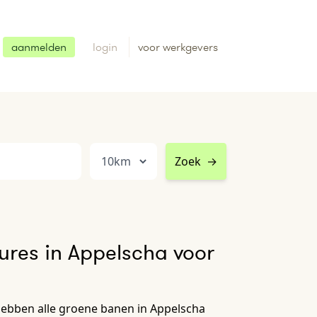
aanmelden
login
voor werkgevers
Zoek
→
res in Appelscha voor
hebben alle groene banen in Appelscha