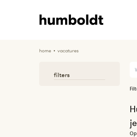
home
•
vacatures
filters
Fil
H
j
Op