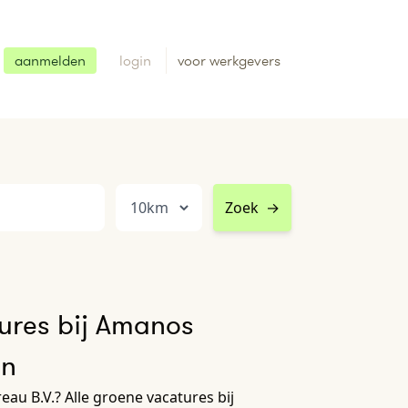
aanmelden
login
voor werkgevers
Zoek
→
ures bij Amanos
en
au B.V.? Alle groene vacatures bij