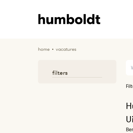
home
•
vacatures
filters
Fil
H
U
Ben