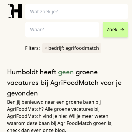
Zoek
→
home
•
vacatures
Filters:
×
bedrijf: agrifoodmatch
Toon filters ↓
Humboldt heeft
geen
groene
vacatures bij AgriFoodMatch voor je
gevonden
Ben jij benieuwd naar een groene baan bij
AgriFoodMatch? Alle groene vacatures bij
AgriFoodMatch vind je hier. Wil je meer weten
waarom deze baan bij AgriFoodMatch groen is,
check dan even onze blog.