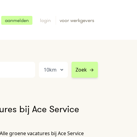
aanmelden
login
voor werkgevers
Zoek
→
res bij Ace Service
lle groene vacatures bij Ace Service