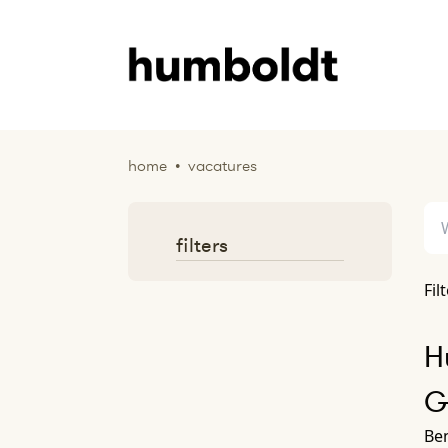
home
•
vacatures
filters
Fil
H
G
Ben