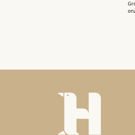
Gro
onz