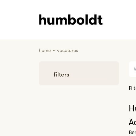
home
•
vacatures
filters
Fil
H
A
Ben