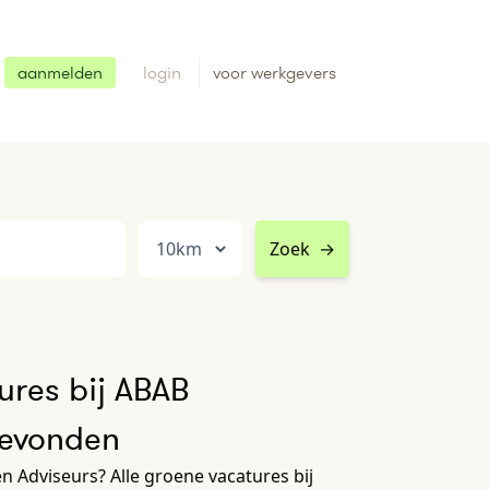
aanmelden
login
voor werkgevers
Zoek
→
ures bij ABAB
gevonden
n Adviseurs? Alle groene vacatures bij